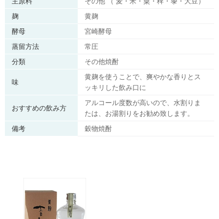
主原料
その他 （ 麦・米・粟・稗・黍・大豆）
麹
黄麹
酵母
宮崎酵母
蒸留方法
常圧
分類
その他焼酎
黄麹を使うことで、爽やかな香りとス
味
ッキリした飲み口に
アルコール度数が高いので、水割りま
おすすめの飲み方
たは、お湯割りをお勧め致します。
備考
穀物焼酎