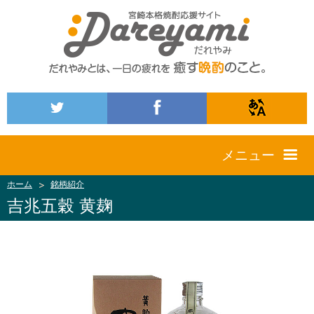
メニュー
ホーム
銘柄紹介
吉兆五穀 黄麹