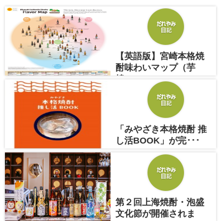
【英語版】宮崎本格焼
酎味わいマップ（芋
焼･･･
2024.5.1
「みやざき本格焼酎 推
し活BOOK」が完･･･
2024.5.1
第２回上海焼酎・泡盛
文化節が開催されま