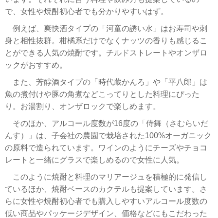
で、女性や焼酎初心者でも分かりやすいはず。
例えば、爽快酒タイプの「河童の誘い水」はお寿司や刺
身と相性抜群。柑橘系だけでなくナッツの香りも感じるこ
とができる人気の焼酎です。チルドストレートやオンザロ
ックがおすすめ。
また、芳醇酒タイプの「時代蔵かんろ」や「平八郎」は
魚の煮付けや豚の角煮などこってりとした料理にぴった
り。お湯割り、オンザロックで楽しめます。
そのほか、アルコール度数が16度の「侍舞（さむらいだ
んす）」は、子会社の農園で栽培された100%オーガニック
の原料で造られています。ワインのようにチーズやチョコ
レートと一緒にグラスで楽しめるので女性に人気。
このように焼酎と料理のマリアージュを積極的に発信し
ているほか、焼酎ベースのカクテルも提案しています。さ
らに女性や焼酎初心者でも購入しやすいアルコール度数の
低い商品やパッケージデザイン、価格などにもこだわった