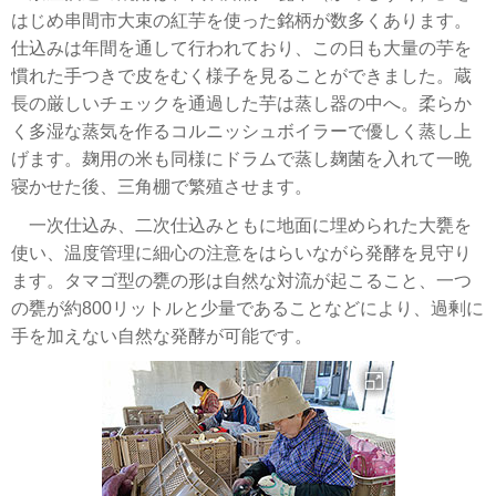
はじめ串間市大束の紅芋を使った銘柄が数多くあります。
仕込みは年間を通して行われており、この日も大量の芋を
慣れた手つきで皮をむく様子を見ることができました。蔵
長の厳しいチェックを通過した芋は蒸し器の中へ。柔らか
く多湿な蒸気を作るコルニッシュボイラーで優しく蒸し上
げます。麹用の米も同様にドラムで蒸し麹菌を入れて一晩
寝かせた後、三角棚で繁殖させます。
一次仕込み、二次仕込みともに地面に埋められた大甕を
使い、温度管理に細心の注意をはらいながら発酵を見守り
ます。タマゴ型の甕の形は自然な対流が起こること、一つ
の甕が約800リットルと少量であることなどにより、過剰に
手を加えない自然な発酵が可能です。