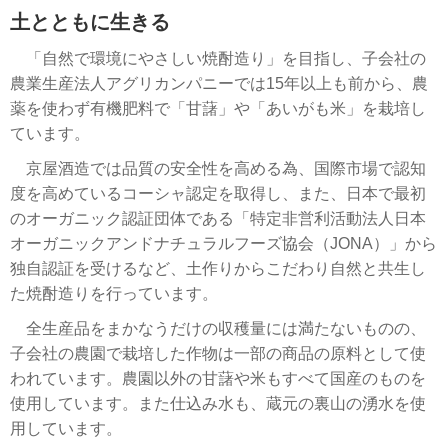
土とともに生きる
「自然で環境にやさしい焼酎造り」を目指し、子会社の
農業生産法人アグリカンパニーでは15年以上も前から、農
薬を使わず有機肥料で「甘藷」や「あいがも米」を栽培し
ています。
京屋酒造では品質の安全性を高める為、国際市場で認知
度を高めているコーシャ認定を取得し、また、日本で最初
のオーガニック認証団体である「特定非営利活動法人日本
オーガニックアンドナチュラルフーズ協会（JONA）」から
独自認証を受けるなど、土作りからこだわり自然と共生し
た焼酎造りを行っています。
全生産品をまかなうだけの収穫量には満たないものの、
子会社の農園で栽培した作物は一部の商品の原料として使
われています。農園以外の甘藷や米もすべて国産のものを
使用しています。また仕込み水も、蔵元の裏山の湧水を使
用しています。