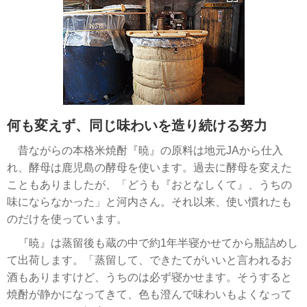
何も変えず、同じ味わいを造り続ける努力
昔ながらの本格米焼酎『暁』の原料は地元JAから仕入
れ、酵母は鹿児島の酵母を使います。過去に酵母を変えた
こともありましたが、「どうも『おとなしくて』、うちの
味にならなかった」と河内さん。それ以来、使い慣れたも
のだけを使っています。
『暁』は蒸留後も蔵の中で約1年半寝かせてから瓶詰めし
て出荷します。「蒸留して、できたてがいいと言われるお
酒もありますけど、うちのは必ず寝かせます。そうすると
焼酎が静かになってきて、色も澄んで味わいもよくなって