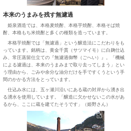
本来のうまみを残す無濾過
姫泉酒造では、本格麦焼酎、本格芋焼酎、本格そば焼
酎、本格もち米焼酎と多くの種類を造っています。
本格芋焼酎では「無濾過」という醸造法にこだわりをも
っています。銘柄は、黄金千貫（サツマイモ）に白麹仕込
み、常圧蒸留仕立ての『無濾過御幣（ごへい）』。「機械
による濾過は、本来のうまみまで取り去ってしまう」とい
う理由から、ごみや余分な油分だけを手ですくうという手
間のかかる方法をとっています。
仕込み水には、五ヶ瀬川沿いにある蔵の対岸から湧き出
る湧水を使用しています。「醸造に欠かせないこの水があ
るから、ここに蔵を建てたそうです」（姫野さん）