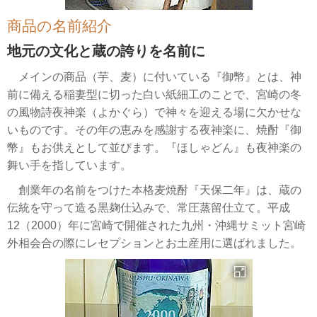
商品の名前紹介
地元の文化と蔵の誇りを名前に
メインの商品（芋、麦）に付いている『御幣』とは、神
前に備える稲妻型に切った白い紙細工のことで、宮崎の冬
の風物詩夜神楽（よかぐら）で神々を迎える場に欠かせな
いものです。その年の恵みを感謝する夜神楽に、焼酎『御
幣』もお供えとして並びます。『ほしゃどん』も夜神楽の
舞い手を指しています。
創業年の名前をつけた本格麦焼酎『天保二年』は、蔵の
伝統を守って造る黒麹仕込みで、常圧蒸留仕立て。平成
12（2000）年に宮崎で開催された九州・沖縄サミット宮崎
外相会合の際にレセプションとお土産用に選ばれました。