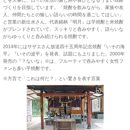
とを大事に、日々の生活の愉しみや喜びとなるうまい焼酎
づくりを目指しています。「焼酎を飲みながら、家族や友
人、仲間たちとの愉しい語らいの時間を過ごしてほしい」
と営業の新出水さん。代表銘柄『明月』は芋焼酎と米焼酎
がブレンドされていて、スッキリと呑みやすく、語らいな
がらゆっくりと呑み続けられる焼酎です。
2014年にはサザエさん放送四十五周年記念焼酎『いその海
平』『いその波平』を発表、話題にも上りました。2000年
発売の『？ないな』※は、フルーティで呑みやすく女性フ
ァンも多い芋焼酎です。
※方言で「これは何だ？」とい驚きを表す言葉