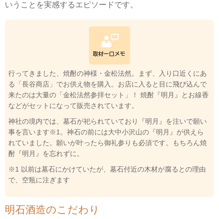
いうことを実感するエピソードです。
行ってきました、焼酎の神様・金松法然。まず、入り口近くにあ
る「長谷商店」でお供え物を購入。お店に入ると目に飛び込んで
来たのは大量の「金松法然参拝セット」！ 焼酎『明月』とお線香
などがセットになって販売されています。
神社の境内では、墓石が祀られていており『明月』を注いで願い
事を言います※1。神石の前には大中小沢山の『明月』が供えら
れていました。願いが叶ったら御礼参りも必須です。もちろん焼
酎『明月』を忘れずに。
※1 以前は墓石にかけていたが、墓石付近の木材が腐るとの理由
で、空瓶に注ぎます
明石酒造のこだわり