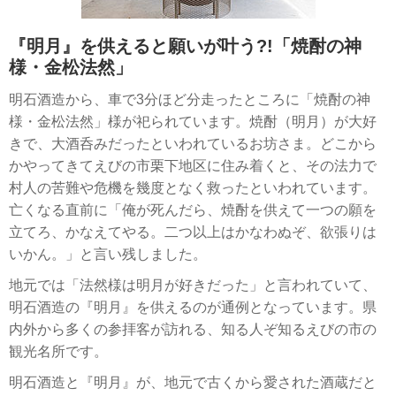
『明月』を供えると願いが叶う?!「焼酎の神
様・金松法然」
明石酒造から、車で3分ほど分走ったところに「焼酎の神
様・金松法然」様が祀られています。焼酎（明月）が大好
きで、大酒呑みだったといわれているお坊さま。どこから
かやってきてえびの市栗下地区に住み着くと、その法力で
村人の苦難や危機を幾度となく救ったといわれています。
亡くなる直前に「俺が死んだら、焼酎を供えて一つの願を
立てろ、かなえてやる。二つ以上はかなわぬぞ、欲張りは
いかん。」と言い残しました。
地元では「法然様は明月が好きだった」と言われていて、
明石酒造の『明月』を供えるのが通例となっています。県
内外から多くの参拝客が訪れる、知る人ぞ知るえびの市の
観光名所です。
明石酒造と『明月』が、地元で古くから愛された酒蔵だと