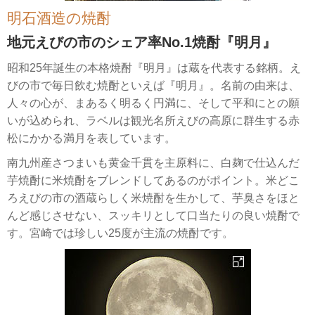
明石酒造の焼酎
地元えびの市のシェア率No.1焼酎『明月』
昭和25年誕生の本格焼酎『明月』は蔵を代表する銘柄。え
びの市で毎日飲む焼酎といえば『明月』。名前の由来は、
人々の心が、まあるく明るく円満に、そして平和にとの願
いが込められ、ラベルは観光名所えびの高原に群生する赤
松にかかる満月を表しています。
南九州産さつまいも黄金千貫を主原料に、白麹で仕込んだ
芋焼酎に米焼酎をブレンドしてあるのがポイント。米どこ
ろえびの市の酒蔵らしく米焼酎を生かして、芋臭さをほと
んど感じさせない、スッキリとして口当たりの良い焼酎で
す。宮崎では珍しい25度が主流の焼酎です。