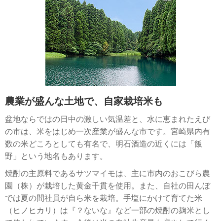
農業が盛んな土地で、自家栽培米も
盆地ならではの日中の激しい気温差と、水に恵まれたえび
の市は、米をはじめ一次産業が盛んな市です。宮崎県内有
数の米どころとしても有名で、明石酒造の近くには「飯
野」という地名もあります。
焼酎の主原料であるサツマイモは、主に市内のおこびら農
園（株）が栽培した黄金千貫を使用。また、自社の田んぼ
では夏の間社員が自ら米を栽培。手塩にかけて育てた米
（ヒノヒカリ）は『？ないな』など一部の焼酎の麹米とし