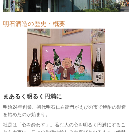
明石酒造の歴史・概要
まあるく明るく円満に
明治24年創業、初代明石仁右衛門がえびの市で焼酎の製造
を始めたのが始まり。
社是は「心を酔わす」。呑む人の心を明るく円満にするこ