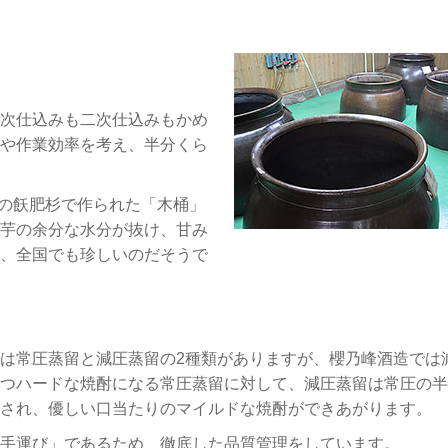
次仕込みも二次仕込みもかめ
や作業効率を考え、半分くら
年の飫肥杉で作られた「木桶」
芋の余分な水分が抜け、甘み
、全国でも珍しいのだそうで
は常圧蒸留と減圧蒸留の2種類がありますが、櫻乃峰酒造では
つハードな焼酎になる常圧蒸留に対して、減圧蒸留は常圧の半
され、優しい口当たりのマイルドな焼酎ができあがります。
手運び」であるため、徹底した品質管理をしています。