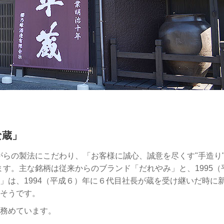
な蔵」
がらの製法にこだわり、「お客様に誠心、誠意を尽くす"手造り"
ます。主な銘柄は従来からのブランド「だれやみ」と、1995（
」は、1994（平成６）年に６代目社長が蔵を受け継いだ時に
そうです。
務めています。