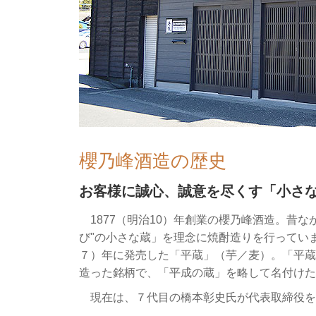
櫻乃峰酒造の歴史
お客様に誠心、誠意を尽くす「小さ
1877（明治10）年創業の櫻乃峰酒造。昔な
び"の小さな蔵」を理念に焼酎造りを行ってい
７）年に発売した「平蔵」（芋／麦）。「平蔵
造った銘柄で、「平成の蔵」を略して名付けた
現在は、７代目の橋本彰史氏が代表取締役を