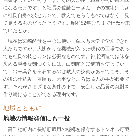
漁師をしていたそうです。その人が使う種麹がその蔵の味
になるわけです」と社長の佐藤公一さん。その技術はまさ
に杜氏自身の技とカンで、教えてもらうものではなく、見
て覚えるものだったそうです。昭和52年ごろまで杜氏が来
ていたとか。
現在は宮崎酵母を中心に使い、蔵人も大学で学んできた
人たちですが、大掛かりな機械が入った現代の工場であっ
ても杜氏の技とカンは必要なものです。神楽酒造では味を
決める重要な麹づくりには、白麹菌と黒麹菌を使ってい
て、出来具合を左右するのは蔵人の技術があってこそ。そ
の後の仕込み、蒸留も、大事なところは蔵人の手が必要で
す。それがさまざまな条件の下で、安定した品質の焼酎を
作り続けることができる理由です。
地域とともに
地域の情報発信にも一役
高千穂町内に長期貯蔵用の樫樽を保存するトンネル貯蔵