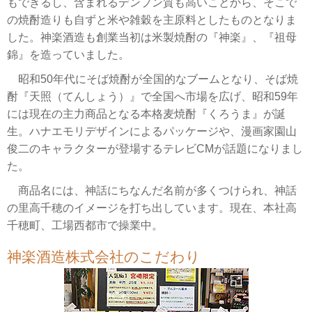
もできるし、含まれるデンプン質も高いことから、そこで
の焼酎造りも自ずと米や雑穀を主原料としたものとなりま
した。神楽酒造も創業当初は米製焼酎の『神楽』、『祖母
錦』を造っていました。
昭和50年代にそば焼酎が全国的なブームとなり、そば焼
酎『天照（てんしょう）』で全国へ市場を広げ、昭和59年
には現在の主力商品となる本格麦焼酎『くろうま』が誕
生。ハナエモリデザインによるパッケージや、漫画家園山
俊二のキャラクターが登場するテレビCMが話題になりまし
た。
商品名には、神話にちなんだ名前が多くつけられ、神話
の里高千穂のイメージを打ち出しています。現在、本社高
千穂町、工場西都市で操業中。
神楽酒造株式会社のこだわり