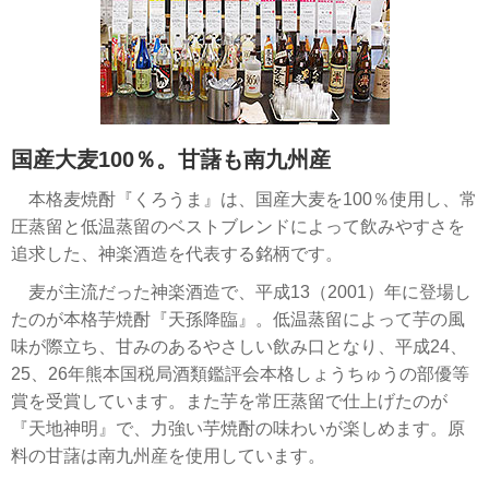
国産大麦100％。甘藷も南九州産
本格麦焼酎『くろうま』は、国産大麦を100％使用し、常
圧蒸留と低温蒸留のベストブレンドによって飲みやすさを
追求した、神楽酒造を代表する銘柄です。
麦が主流だった神楽酒造で、平成13（2001）年に登場し
たのが本格芋焼酎『天孫降臨』。低温蒸留によって芋の風
味が際立ち、甘みのあるやさしい飲み口となり、平成24、
25、26年熊本国税局酒類鑑評会本格しょうちゅうの部優等
賞を受賞しています。また芋を常圧蒸留で仕上げたのが
『天地神明』で、力強い芋焼酎の味わいが楽しめます。原
料の甘藷は南九州産を使用しています。