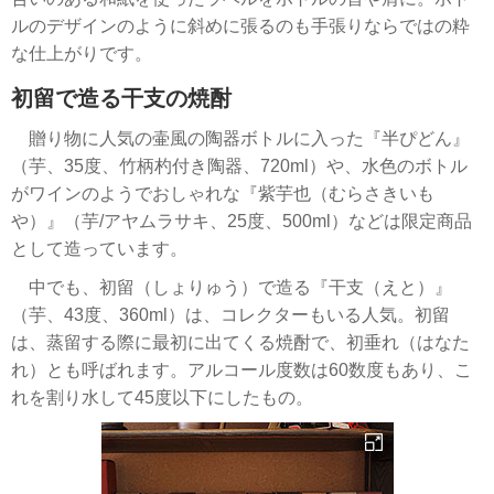
ルのデザインのように斜めに張るのも手張りならではの粋
な仕上がりです。
初留で造る干支の焼酎
贈り物に人気の壷風の陶器ボトルに入った『半ぴどん』
（芋、35度、竹柄杓付き陶器、720ml）や、水色のボトル
がワインのようでおしゃれな『紫芋也（むらさきいも
や）』（芋/アヤムラサキ、25度、500ml）などは限定商品
として造っています。
中でも、初留（しょりゅう）で造る『干支（えと）』
（芋、43度、360ml）は、コレクターもいる人気。初留
は、蒸留する際に最初に出てくる焼酎で、初垂れ（はなた
れ）とも呼ばれます。アルコール度数は60数度もあり、こ
れを割り水して45度以下にしたもの。