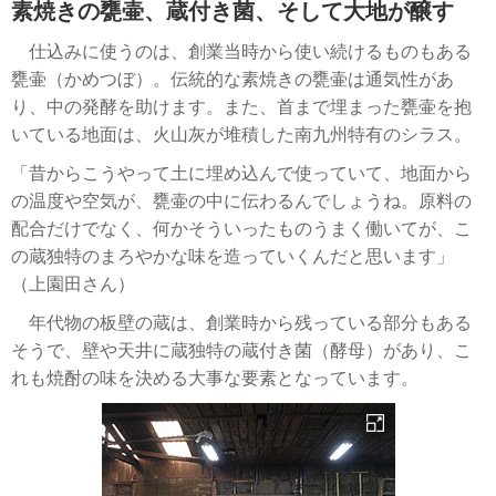
素焼きの甕壷、蔵付き菌、そして大地が醸す
仕込みに使うのは、創業当時から使い続けるものもある
甕壷（かめつぼ）。伝統的な素焼きの甕壷は通気性があ
り、中の発酵を助けます。また、首まで埋まった甕壷を抱
いている地面は、火山灰が堆積した南九州特有のシラス。
「昔からこうやって土に埋め込んで使っていて、地面から
の温度や空気が、甕壷の中に伝わるんでしょうね。原料の
配合だけでなく、何かそういったものうまく働いてが、こ
の蔵独特のまろやかな味を造っていくんだと思います」
（上園田さん）
年代物の板壁の蔵は、創業時から残っている部分もある
そうで、壁や天井に蔵独特の蔵付き菌（酵母）があり、こ
れも焼酎の味を決める大事な要素となっています。