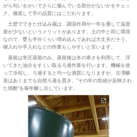
がら匂いをかいでさらに傷んでいる部分がないかをチェッ
ク。徹底して芋の品質にはこだわります。
土壁でできた仕込み蔵は、調湿作用や一年を通して温度
差が少ないというメリットがあります。土の中と同じ環境
なので、甕も半分くらい埋め込んであれば大丈夫だそう。
櫂入れや手入れなどの作業もしやすいと言います。
蒸留は常圧蒸留のみ。蒸留後は冬の寒さを利用して、浮
いてきた油分をすくい取るろ過作業を行います。機械を使
って冷却し、ろ過すると均一な酒質になりますが、古澤醸
造はあくまでも自然ろ過を貫き、”その年の気候が反映され
た焼酎”を毎年醸し出しています。