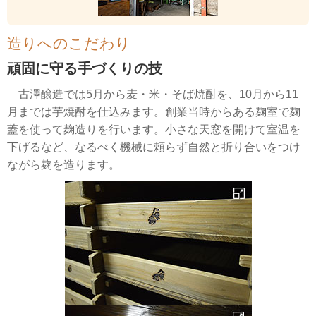
造りへのこだわり
頑固に守る手づくりの技
古澤醸造では5月から麦・米・そば焼酎を、10月から11
月までは芋焼酎を仕込みます。創業当時からある麹室で麹
蓋を使って麹造りを行います。小さな天窓を開けて室温を
下げるなど、なるべく機械に頼らず自然と折り合いをつけ
ながら麹を造ります。