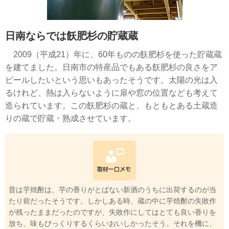
日南ならでは飫肥杉の貯蔵蔵
2009（平成21）年に、60年ものの飫肥杉を使った貯蔵蔵
を建てました。日南市の特産品でもある飫肥杉の良さをア
ピールしたいという思いもあったそうです。太陽の光は入
るけれど、熱は入らないように扉や窓の位置なども考えて
造られています。この飫肥杉の蔵と、もともとある土蔵造
りの蔵で貯蔵・熟成させています。
昔は芋焼酎は、芋の香りがとばない新酒のうちに出荷するのが当
たり前だったそうです。しかしある時、蔵の中に芋焼酎の失敗作
が残ったままだったのですが、失敗作にしてはとても良い香りを
放ち、味もびっくりするくらいおいしかったそう。それを機に、