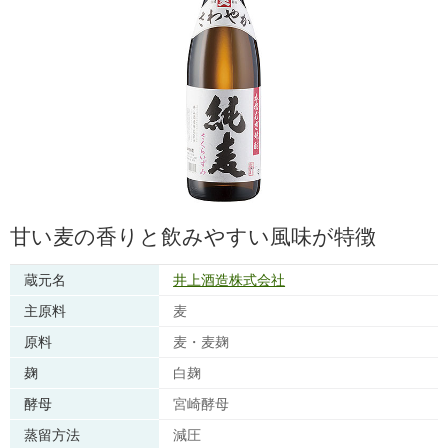
甘い麦の香りと飲みやすい風味が特徴
蔵元名
井上酒造株式会社
主原料
麦
原料
麦・麦麹
麹
白麹
酵母
宮崎酵母
蒸留方法
減圧