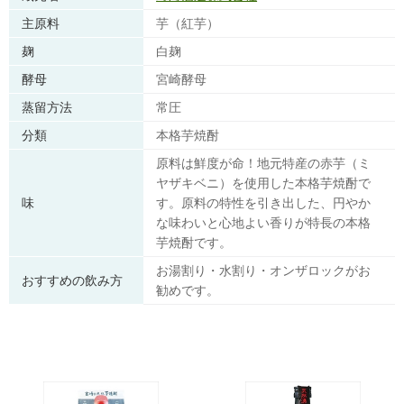
主原料
芋（紅芋）
麹
白麹
酵母
宮崎酵母
蒸留方法
常圧
分類
本格芋焼酎
原料は鮮度が命！地元特産の赤芋（ミ
ヤザキベニ）を使用した本格芋焼酎で
味
す。原料の特性を引き出した、円やか
な味わいと心地よい香りが特長の本格
芋焼酎です。
お湯割り・水割り・オンザロックがお
おすすめの飲み方
勧めです。