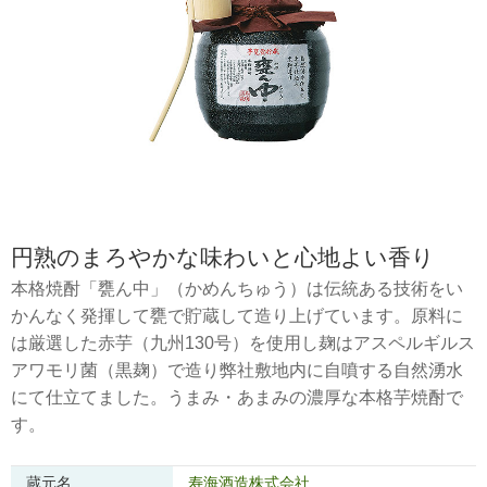
円熟のまろやかな味わいと心地よい香り
本格焼酎「甕ん中」（かめんちゅう）は伝統ある技術をい
かんなく発揮して甕で貯蔵して造り上げています。原料に
は厳選した赤芋（九州130号）を使用し麹はアスペルギルス
アワモリ菌（黒麹）で造り弊社敷地内に自噴する自然湧水
にて仕立てました。うまみ・あまみの濃厚な本格芋焼酎で
す。
蔵元名
寿海酒造株式会社