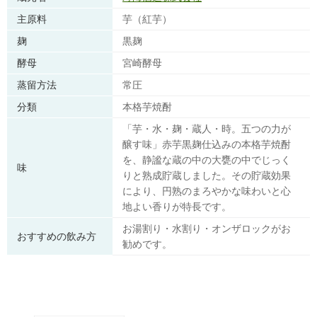
主原料
芋（紅芋）
麹
黒麹
酵母
宮崎酵母
蒸留方法
常圧
分類
本格芋焼酎
「芋・水・麹・蔵人・時。五つの力が
醸す味」赤芋黒麹仕込みの本格芋焼酎
を、静謐な蔵の中の大甕の中でじっく
味
りと熟成貯蔵しました。その貯蔵効果
により、円熟のまろやかな味わいと心
地よい香りが特長です。
お湯割り・水割り・オンザロックがお
おすすめの飲み方
勧めです。