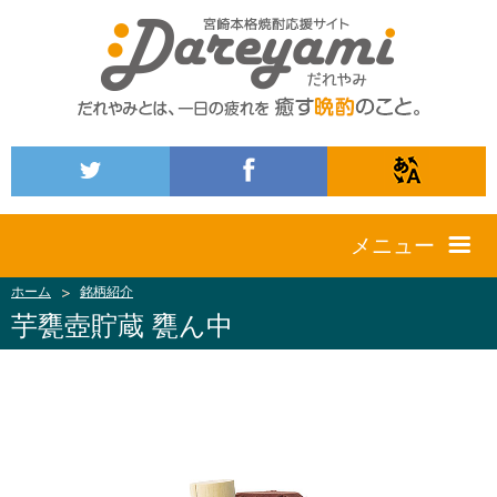
メニュー
ホーム
銘柄紹介
芋甕壺貯蔵 甕ん中