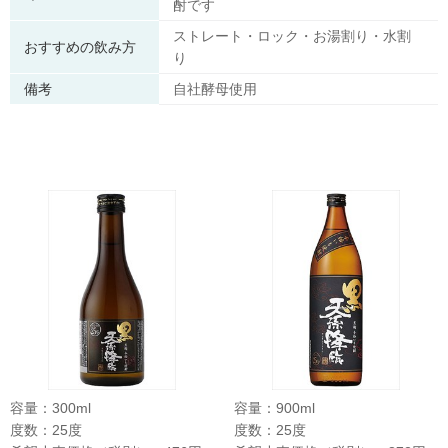
酎です
ストレート・ロック・お湯割り・水割
おすすめの飲み方
り
備考
自社酵母使用
容量：300ml
容量：900ml
度数：25度
度数：25度