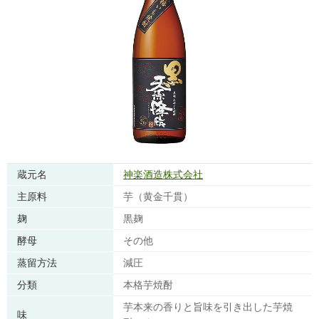
蔵元名
神楽酒造株式会社
主原料
芋（黄金千貫）
麹
黒麹
酵母
その他
蒸留方法
減圧
分類
本格芋焼酎
芋本来の香りと旨味を引き出した芋焼
味