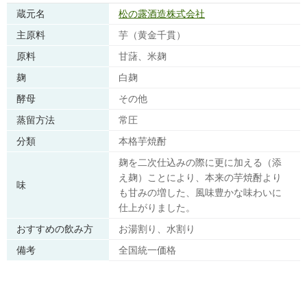
蔵元名
松の露酒造株式会社
主原料
芋（黄金千貫）
原料
甘藷、米麹
麹
白麹
酵母
その他
蒸留方法
常圧
分類
本格芋焼酎
麹を二次仕込みの際に更に加える（添
え麹）ことにより、本来の芋焼酎より
味
も甘みの増した、風味豊かな味わいに
仕上がりました。
おすすめの飲み方
お湯割り、水割り
備考
全国統一価格