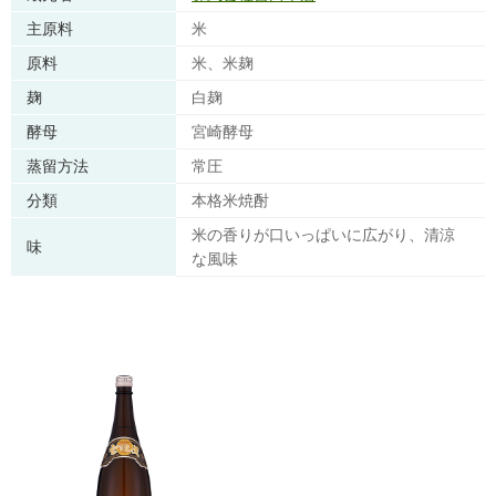
主原料
米
原料
米、米麹
麹
白麹
酵母
宮崎酵母
蒸留方法
常圧
分類
本格米焼酎
米の香りが口いっぱいに広がり、清涼
味
な風味