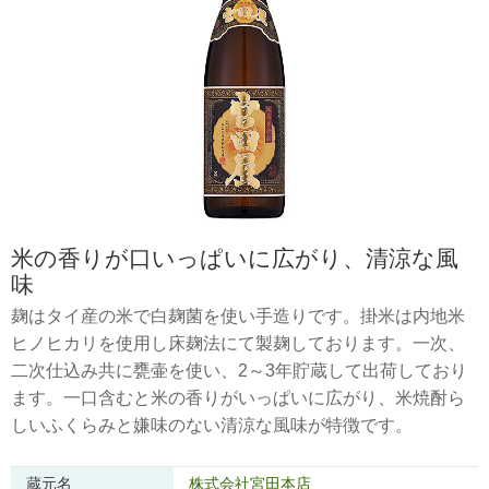
米の香りが口いっぱいに広がり、清涼な風
味
麹はタイ産の米で白麹菌を使い手造りです。掛米は内地米
ヒノヒカリを使用し床麹法にて製麹しております。一次、
二次仕込み共に甕壷を使い、2～3年貯蔵して出荷しており
ます。一口含むと米の香りがいっぱいに広がり、米焼酎ら
しいふくらみと嫌味のない清涼な風味が特徴です。
蔵元名
株式会社宮田本店