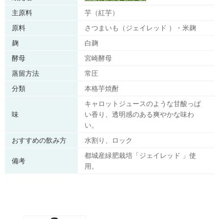
主原料
芋（紅芋）
原料
さつまいも（ジェイレッド ）・米麹
麹
白麹
酵母
宮崎酵母
蒸留方法
常圧
分類
本格芋焼酎
キャロットジュースのような甘酸っぱ
味
い香り、透明感のある爽やかな味わ
い。
おすすめの飲み方
水割り、ロック
都城産緑肥栽培「ジェイレッド 」使
備考
用。