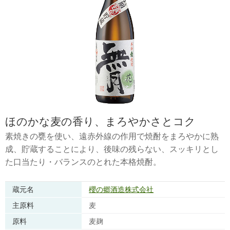
ほのかな麦の香り、まろやかさとコク
素焼きの甕を使い、遠赤外線の作用で焼酎をまろやかに熟
成、貯蔵することにより、後味の残らない、スッキリとし
た口当たり・バランスのとれた本格焼酎。
蔵元名
櫻の郷酒造株式会社
主原料
麦
原料
麦麹