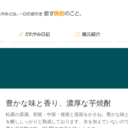
豊かな味と香り、濃厚な芋焼酎
松露の原酒。初留・中留・後留と蒸留をかさね、豊かな味
を醸ししっかりと熟成しております。水を加えていないの