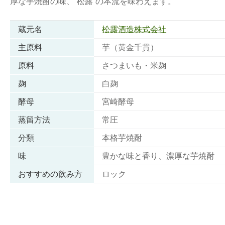
厚な芋焼酎の味、“松露”の本流を味わえます。
蔵元名
松露酒造株式会社
主原料
芋（黄金千貫）
原料
さつまいも・米麹
麹
白麹
酵母
宮崎酵母
蒸留方法
常圧
分類
本格芋焼酎
味
豊かな味と香り、濃厚な芋焼酎
おすすめの飲み方
ロック