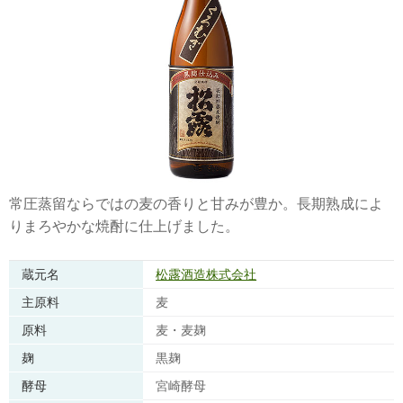
常圧蒸留ならではの麦の香りと甘みが豊か。長期熟成によ
りまろやかな焼酎に仕上げました。
蔵元名
松露酒造株式会社
主原料
麦
原料
麦・麦麹
麹
黒麹
酵母
宮崎酵母