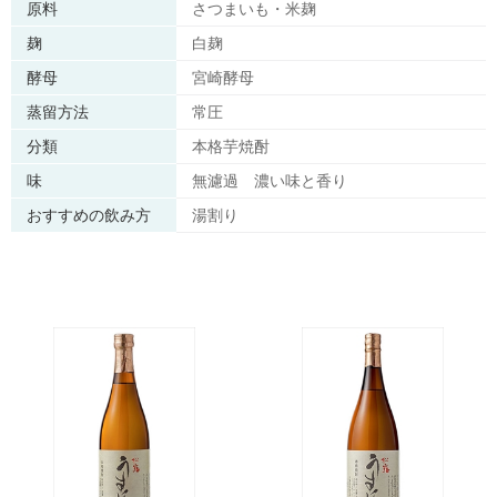
原料
さつまいも・米麹
麹
白麹
酵母
宮崎酵母
蒸留方法
常圧
分類
本格芋焼酎
味
無濾過 濃い味と香り
おすすめの飲み方
湯割り