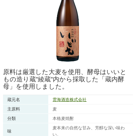
原料は厳選した大麦を使用、酵母はいいと
もの造り蔵”綾蔵”内から採取した「蔵内酵
母」を使用しました。
蔵元名
雲海酒造株式会社
主原料
麦
分類
本格麦焼酎
麦本来の自然な甘み、芳醇な深い味わ
味
い。