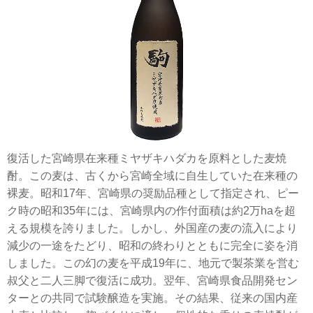
復活した宮崎県在来種ミヤザキハダカを原料とした麦焼
酎。この麦は、古くから宮崎全域に自生していた在来種の
裸麦。昭和17年、宮崎県の奨励品種として指定され、ピー
ク時の昭和35年には、宮崎県内の作付面積は約2万haを超
える規模を誇りました。しかし、外国産の麦の流入により
減少の一途をたどり、昭和の終わりとともに完全に姿を消
しました。この幻の麦を平成19年に、地元で製茶業を営む
叔父と二人三脚で復活に成功。翌年、宮崎県食品開発セン
ターとの共同で試験醸造を実施。その結果、従来の国内産