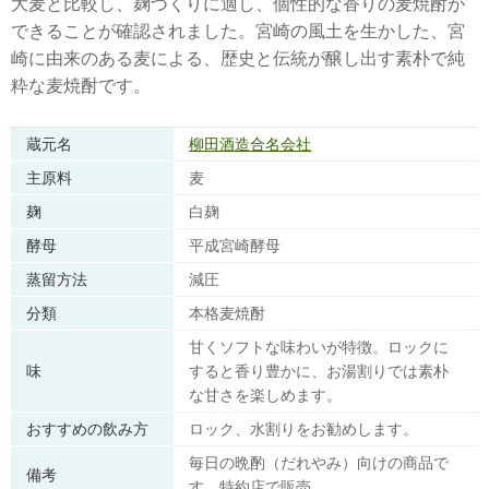
大麦と比較し、麹づくりに適し、個性的な香りの麦焼酎が
できることが確認されました。宮崎の風土を生かした、宮
崎に由来のある麦による、歴史と伝統が醸し出す素朴で純
粋な麦焼酎です。
蔵元名
柳田酒造合名会社
主原料
麦
麹
白麹
酵母
平成宮崎酵母
蒸留方法
減圧
分類
本格麦焼酎
甘くソフトな味わいが特徴。ロックに
味
すると香り豊かに、お湯割りでは素朴
な甘さを楽しめます。
おすすめの飲み方
ロック、水割りをお勧めします。
毎日の晩酌（だれやみ）向けの商品で
備考
す。特約店で販売