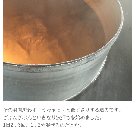
その瞬間思わず、うわぁっ～と後ずさりする迫力です。
ざぶんざぶんといきなり波打ちを始めました。
1日2，3回、1，2分混ぜるのだとか。