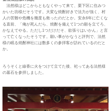
法然様はどこからともなくやって来て、栗下区に住みつ
かいた坊様だそうです。大変な焼酎好きで法力が強く、村
人の苦難や危機を幾度も救ったのだとか。安永6年に亡くな
る直前、「俺が死んだら、焼酎を備えて1つの願を立てろ、
かなえてやる。ただし1つだけだそ、欲張りはいかん」と言
って亡くなったそうです。願い事がかなうと評判で、法然
様の眠る焼酎神社には数多くの参拝客が訪れているのだと
か。
ろうそくと線香に火をつけて立てた後、祀ってある法然様
の墓石を参拝しました。