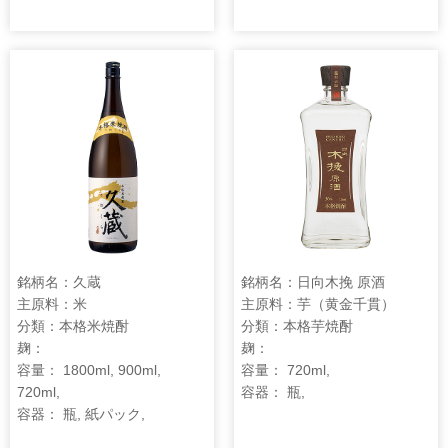
銘柄名：久蔵
銘柄名：日向木挽 原酒
主原料：米
主原料：芋（黄金千貫）
分類：本格米焼酎
分類：本格芋焼酎
麹：
麹：
容量： 1800ml, 900ml,
容量： 720ml,
720ml,
容器： 瓶,
容器： 瓶, 紙パック,