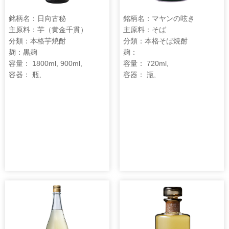
銘柄名：日向古秘
銘柄名：マヤンの呟き
主原料：芋（黄金千貫）
主原料：そば
分類：本格芋焼酎
分類：本格そば焼酎
麹：黒麹
麹：
容量： 1800ml, 900ml,
容量： 720ml,
容器： 瓶,
容器： 瓶,